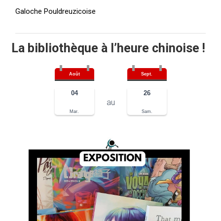
Galoche Pouldreuzicoise
La bibliothèque à l’heure chinoise !
Août
Sept.
04
26
au
Mar.
Sam.