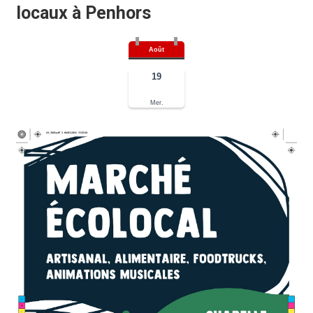
locaux à Penhors
Août
19
Mer.