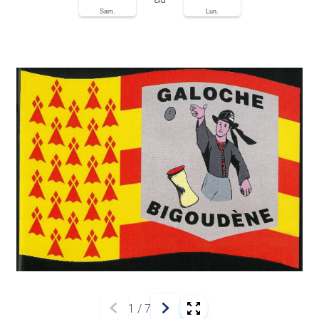
Sam.
Lun.
1
/
7