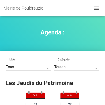
Mairie de Pouldreuzic
OUVRI
Agenda :
Mois
Catégorie
Les Jeudis du Patrimoine
Juil.
Août
02
27