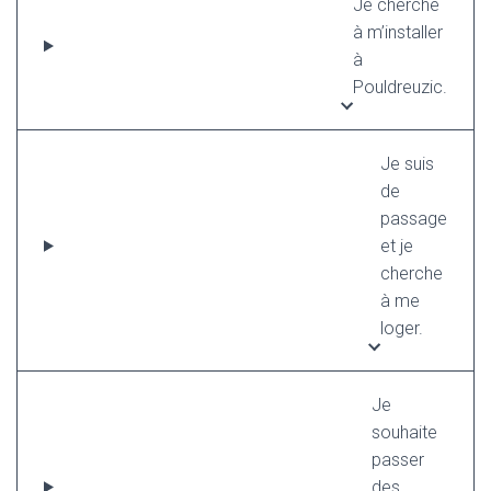
Je cherche
à m’installer
à
Pouldreuzic.
Je suis
de
passage
et je
cherche
à me
loger.
Je
souhaite
passer
des