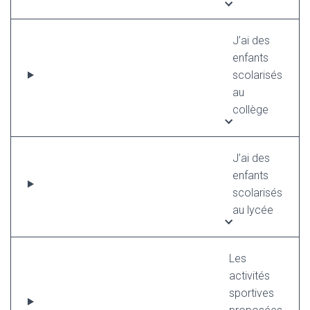
J’ai des
enfants
scolarisés
au
collège
J’ai des
enfants
scolarisés
au lycée
Les
activités
sportives