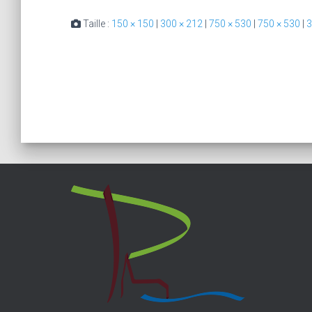
Taille :
150 × 150
|
300 × 212
|
750 × 530
|
750 × 530
|
3