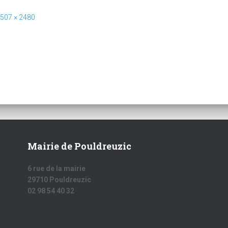
507 × 2480
Mairie de Pouldreuzic
6 rue de la mairie
29710 Pouldreuzic
02 98 54 40 32