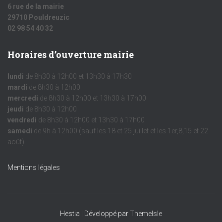
6 rue de la mairie
29710 Pouldreuzic
02 98 54 40 32
Horaires d’ouverture mairie
lundi
de 8h30 à 12h00 et 13h30 à 17h30
mardi
de 8h30 à 12h00
mercredi
de 8h30 à 12h00 et 13h30 à 17h00
jeudi
de 8h30 à 12h00
vendredi
de 8h30 à 12h00 et 13h30 à 17h00
samedi
de 9h à 12h00 (sauf les 18 et 25 juillet et les 1er,8,15 et 22
août)
Mentions légales
Hestia | Développé par
ThemeIsle