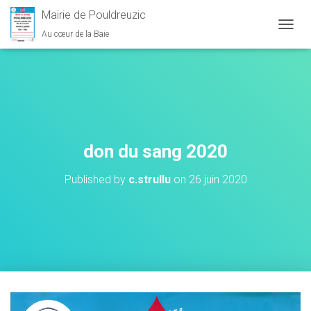
Mairie de Pouldreuzic
Au cœur de la Baie
OUVRI
don du sang 2020
Published by
c.strullu
on
26 juin 2020