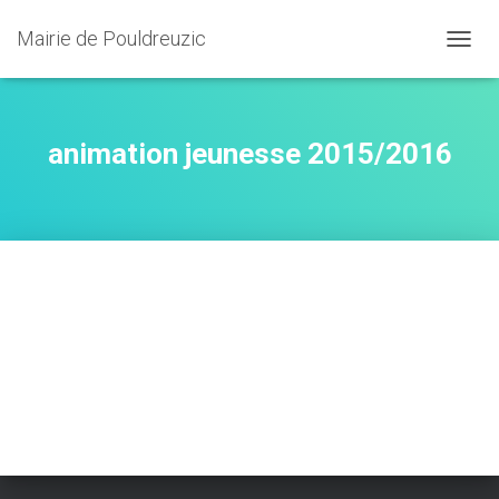
Mairie de Pouldreuzic
OUVRI
animation jeunesse 2015/2016