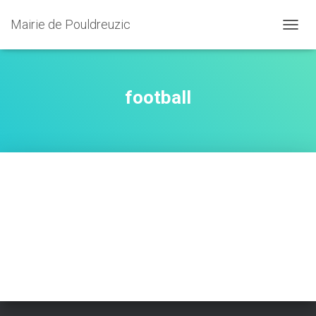
Mairie de Pouldreuzic
OUVRI
football