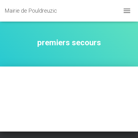
Mairie de Pouldreuzic
OUVRI
premiers secours