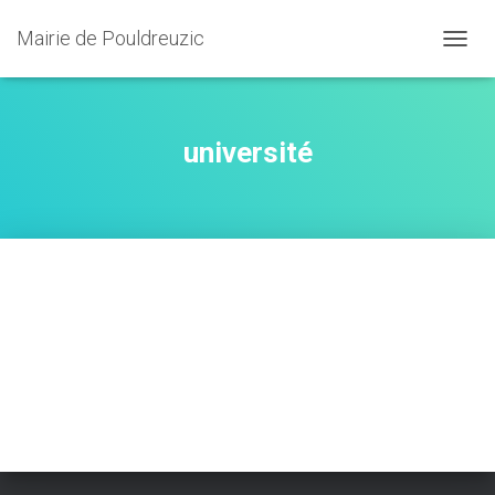
Mairie de Pouldreuzic
OUVRI
université